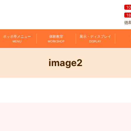
1
1
徳
ポッポ亭メニュー
体験教室
展示・ディスプレイ
MENU
WORKSHOP
DISPLAY
image2